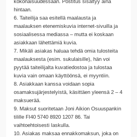
kokonaisuudessaan. Postitus sisältyy aina
hintaan.
6. Taiteilija saa esitellä maalausta ja
maalauksen etenemiskuvia internet-sivuilla ja
sosiaalisessa mediassa – mutta ei koskaan
asiakkaan lähettämiä kuvia.
7. Mikäli asiakas haluaa tehdä omia tulosteita
maalauksesta (esim. sukulaisille), hän voi
pyytää taiteilijalta kuvatiedostoa ja tulostaa
kuvia vain omaan käyttöönsä, ei myyntiin.
8. Asiakkaan kanssa voidaan sopia
osamaksujärjestelyistä, käsittäen yleensä 2 – 4
maksuerää.
9. Maksut suoritetaan Joni Aikion Osuuspankin
tilille FI40 5740 8920 1207 86. Tai
vaihtoehtoisesti laskulla.
10. Asiakas maksaa ennakkomaksun, joka on