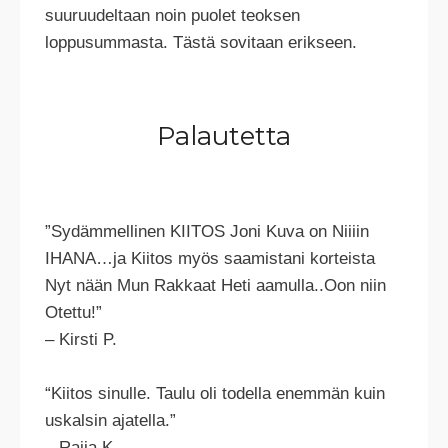
suuruudeltaan noin puolet teoksen
loppusummasta. Tästä sovitaan erikseen.
Palautetta
”Sydämmellinen KIITOS Joni Kuva on Niiiin
IHANA…ja Kiitos myös saamistani korteista
Nyt nään Mun Rakkaat Heti aamulla..Oon niin
Otettu!”
– Kirsti P.
“Kiitos sinulle. Taulu oli todella enemmän kuin
uskalsin ajatella.”
– Raija K.