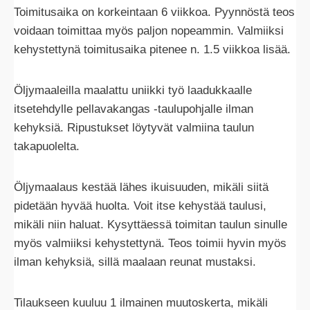
Toimitusaika on korkeintaan 6 viikkoa. Pyynnöstä teos
voidaan toimittaa myös paljon nopeammin. Valmiiksi
kehystettynä toimitusaika pitenee n. 1.5 viikkoa lisää.
Öljymaaleilla maalattu uniikki työ laadukkaalle
itsetehdylle pellavakangas -taulupohjalle ilman
kehyksiä. Ripustukset löytyvät valmiina taulun
takapuolelta.
Öljymaalaus kestää lähes ikuisuuden, mikäli siitä
pidetään hyvää huolta. Voit itse kehystää taulusi,
mikäli niin haluat. Kysyttäessä toimitan taulun sinulle
myös valmiiksi kehystettynä. Teos toimii hyvin myös
ilman kehyksiä, sillä maalaan reunat mustaksi.
Tilaukseen kuuluu 1 ilmainen muutoskerta, mikäli