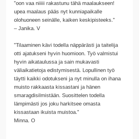
”oon vaa niiiii rakastunu tähä maalaukseen!
upea maalaus pääs nyt kunniapaikalle
olohuoneen seinälle, kaiken keskipisteeks.”
– Janika. V
”Tilaaminen kävi todella näppärästi ja taitelija
otti ajatukseni hyvin huomioon. Työ valmistui
hyvin aikataulussa ja sain mukavasti
väliaikatietoja edistymisestä. Lopullinen työ
täytti kaikki odotukseni ja nyt minulla on ihana
muisto rakkaasta kissastani ja hänen
smaragdisilmistään. Suosittelen todella
lämpimästi jos joku harkitsee omasta
kissastaan ikuista muistoa.”
Minna. O