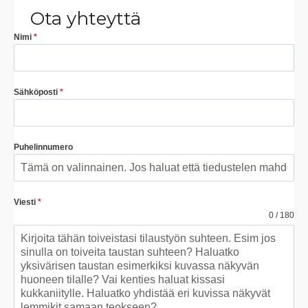
Ota yhteyttä
Nimi
*
Sähköposti
*
Puhelinnumero
Viesti
*
0 / 180