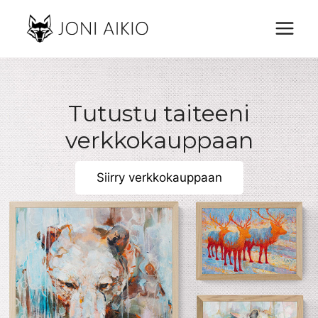
Siirry
sisältöön
Tutustu taiteeni
verkkokauppaan
Siirry verkkokauppaan