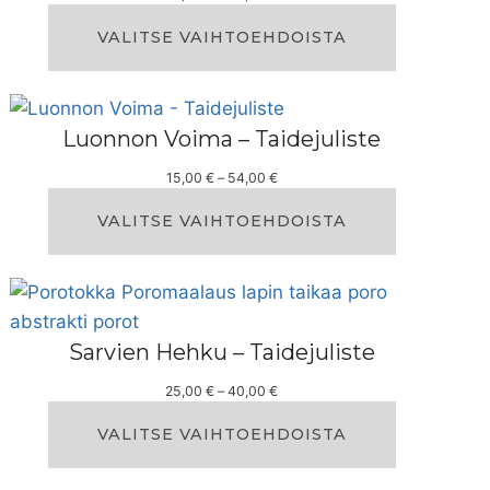
i
n
VALITSE VAIHTOEHDOISTA
t
a
l
u
Luonnon Voima – Taidejuliste
o
k
H
15,00
€
–
54,00
€
k
i
a
n
VALITSE VAIHTOEHDOISTA
:
t
2
a
5
l
,
u
0
o
0
k
Sarvien Hehku – Taidejuliste
k
€
a
–
H
25,00
€
–
40,00
€
:
4
i
1
0
n
VALITSE VAIHTOEHDOISTA
5
,
t
,
0
a
0