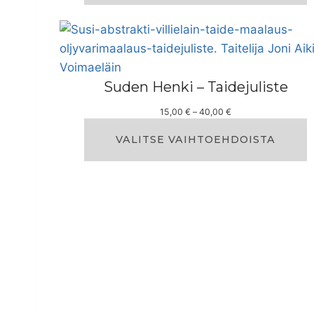
0
a
0
l
€
u
€
o
–
k
2
k
5
Suden Henki – Taidejuliste
a
,
:
0
H
15,00
€
–
40,00
€
1
0
i
5
n
VALITSE VAIHTOEHDOISTA
,
€
t
0
a
0
l
u
€
o
–
k
5
k
4
a
,
:
0
1
0
5
,
€
0