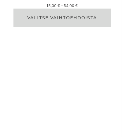
H
15,00
€
–
54,00
€
i
n
VALITSE VAIHTOEHDOISTA
t
a
l
u
o
k
k
a
:
1
5
,
0
0
€
–
5
4
,