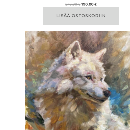
A
N
270,00
€
190,00
€
l
y
k
k
LISÄÄ OSTOSKORIIN
u
y
p
i
e
n
r
e
ä
n
i
h
n
i
e
n
n
t
h
a
i
o
n
n
t
:
a
1
o
9
l
0
i
,
:
0
2
0
7