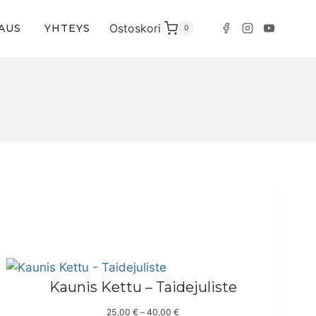
Ostoskori
AUS
YHTEYS
0
Kaunis Kettu – Taidejuliste
H
25,00
€
–
40,00
€