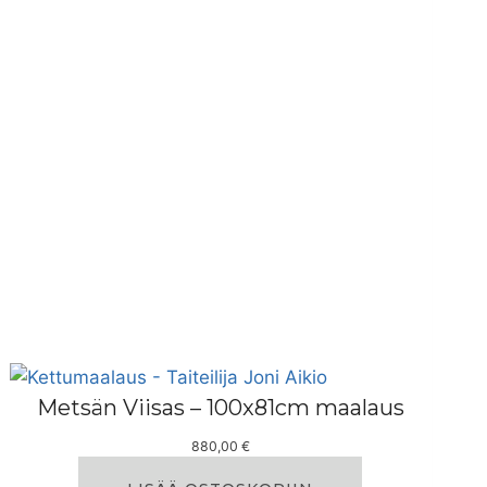
0
0
€
Metsän Viisas – 100x81cm maalaus
880,00
€