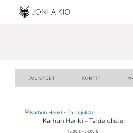
Siirry
sisältöön
JULISTEET
KORTIT
M
Karhun Henki – Taidejuliste
H
15,00
€
–
54,00
€