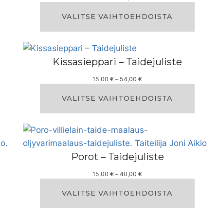
i
n
VALITSE VAIHTOEHDOISTA
t
a
l
u
Kissasieppari – Taidejuliste
o
k
H
15,00
€
–
54,00
€
k
i
a
n
VALITSE VAIHTOEHDOISTA
:
t
1
a
5
l
,
u
0
o
0
k
Porot – Taidejuliste
k
€
a
–
H
15,00
€
–
40,00
€
:
4
i
1
0
n
VALITSE VAIHTOEHDOISTA
5
,
t
,
0
a
0