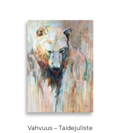
0
l
0
u
€
o
€
k
–
k
5
a
4
:
,
2
0
5
0
,
0
€
0
€
–
4
0
,
0
0
€
Vahvuus – Taidejuliste