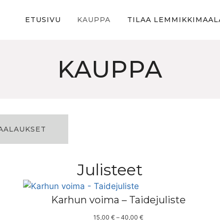
ETUSIVU
KAUPPA
TILAA LEMMIKKIMAAL
KAUPPA
AALAUKSET
Julisteet
Karhun voima – Taidejuliste
H
15,00
€
–
40,00
€