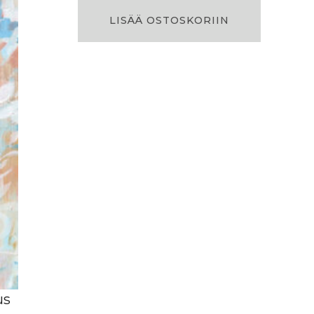
A
LISÄÄ OSTOSKORIIN
L
E
N
N
U
K
S
E
S
S
A
us